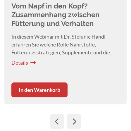
Vom Napf in den Kopf?
Zusammenhang zwischen
Fütterung und Verhalten
In diesem Webinar mit Dr. Stefanie Handl
erfahren Sie welche Rolle Nährstoffe,
Fütterungsstrategien, Supplemente und die
Darm-Hirn-Achse im Verhalten des Hundes
Details
spielen.
In den Warenkorb