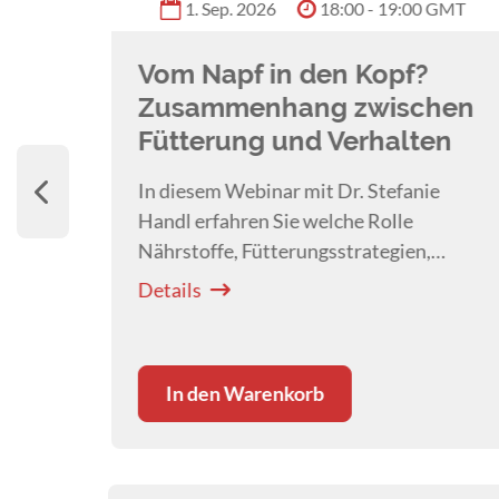
 GMT
1. Sep. 2026
18:00 - 19:00 GMT
Vom Napf in den Kopf?
Zusammenhang zwischen
Fütterung und Verhalten
blick
In diesem Webinar mit Dr. Stefanie
s
Handl erfahren Sie welche Rolle
ngel
Nährstoffe, Fütterungsstrategien,
Supplemente und die Darm-Hirn-Achse
Details
im Verhalten des Hundes spielen.
In den Warenkorb