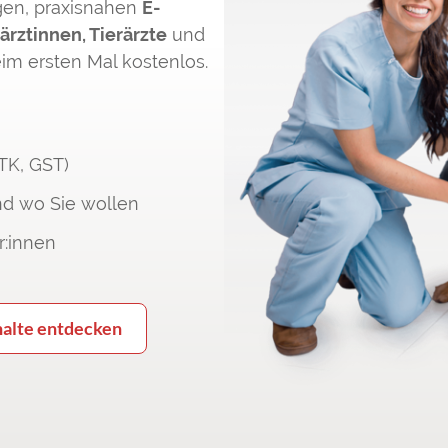
gen, praxisnahen
E-
ärztinnen, Tierärzte
und
eim ersten Mal kostenlos.
ÖTK, GST)
nd wo Sie wollen
r:innen
halte entdecken