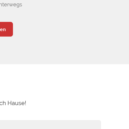
unterwegs
ten
ach Hause!