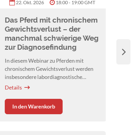
22. Okt. 2026
18:00 - 19:00 GMT
Astrid 
Das Pferd mit chronischem
Ent
Gewichtsverlust – der
pas
manchmal schwierige Weg
Mel
zur Diagnosefindung
Diese
entsc
In diesem Webinar zu Pferden mit
Frag
chronischem Gewichtsverlust werden
Melli
insbesondere labordiagnostische
Detai
den K
Möglichkeiten von
Dr. Katja Roscher
Details
aufgearbeitet.
In den Warenkorb
G