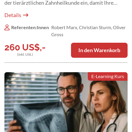
der tierärztlichen Zahnheilkunde ein, damit Ihre
Patienten weiterhin kraftvoll zubeißen können und
Details
Sie up to date bleiben. (Kurswiederholung)
Referenten:Innen
Robert Marx, Christian Sturm, Oliver
Gross
260
US$
,-
In den Warenkorb
(inkl. USt.)
E-Learning Kurs