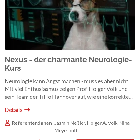
Nexus - der charmante Neurologie-
Kurs
Neurologie kann Angst machen - muss es aber nicht.
Mit viel Enthusiasmus zeigen Prof. Holger Volk und
sein Team der TiHo Hannover auf, wie eine korrekte
Diagnose und Therapie bei neurologischen Patienten
Details
erfolgreich gelingt.
Referenten:Innen
Jasmin Neßler, Holger A. Volk, Nina
Meyerhoff