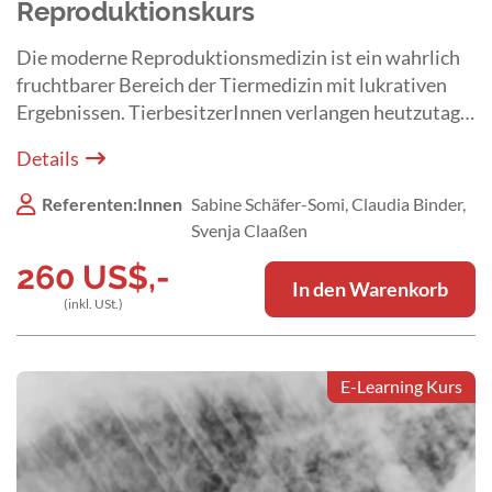
Reproduktionskurs
Die moderne Reproduktionsmedizin ist ein wahrlich
fruchtbarer Bereich der Tiermedizin mit lukrativen
Ergebnissen. TierbesitzerInnen verlangen heutzutage
sowohl eine moderne Vermeidung von Trächtigkeiten
Details
als auch eine fortschrittliche Gesundheitskontrolle
von fertilen Tieren.
Referenten:Innen
Sabine Schäfer-Somi, Claudia Binder,
Svenja Claaßen
260
US$
,-
In den Warenkorb
(inkl. USt.)
E-Learning Kurs