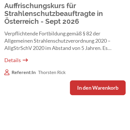
Auffrischungskurs für
Strahlenschutzbeauftragte in
Österreich - Sept 2026
Verpflichtende Fortbildung gemäß § 82 der
Allgemeinen Strahlenschutzverordnung 2020 –
AllgStrSchV 2020 im Abstand von 5 Jahren. Es
besteht Anwesenheitspflicht beim Live Webinar am
Details
29. September 2026.
Referent:In
Thorsten Rick
In den Warenkorb