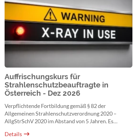
Auffrischungskurs für
Strahlenschutzbeauftragte in
Österreich - Dez 2026
Verpflichtende Fortbildung gemäß § 82 der
Allgemeinen Strahlenschutzverordnung 2020 –
AllgStrSchV 2020 im Abstand von 5 Jahren. Es
besteht Anwesenheitspflicht beim Live Webinar am
Details
17. Dezember 2026.