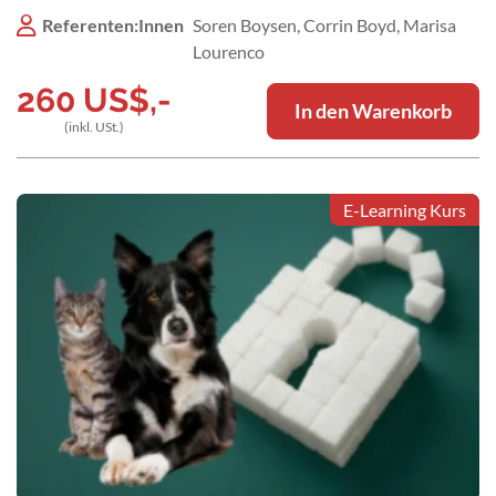
for rapid stabilization of the patient and further
Referenten:Innen
Soren Boysen, Corrin Boyd, Marisa
decision-making.
Lourenco
260
US$
,-
In den Warenkorb
(inkl. USt.)
E-Learning Kurs