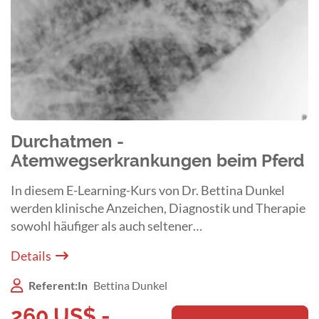
Durchatmen -
Atemwegserkrankungen beim Pferd
In diesem E-Learning-Kurs von Dr. Bettina Dunkel
werden klinische Anzeichen, Diagnostik und Therapie
sowohl häufiger als auch seltener
Atemwegserkrankungen umfassend und praxisnah
Details
dargestellt sowie fundiert diskutiert.
Referent:In
Bettina Dunkel
260
US$
,-