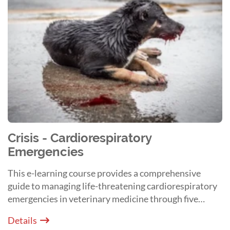
Crisis - Cardiorespiratory
Emergencies
This e-learning course provides a comprehensive
guide to managing life-threatening cardiorespiratory
emergencies in veterinary medicine through five
specialized modules. It is designed to replace anxiety
Details
with confidence by equipping clinicians with the tools