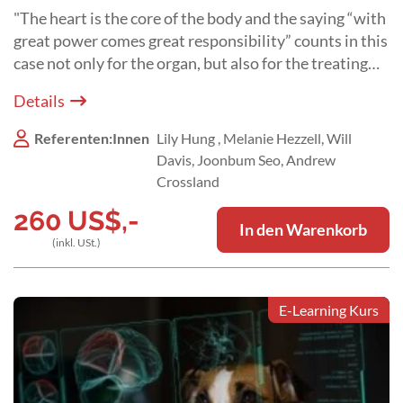
"The heart is the core of the body and the saying “with
great power comes great responsibility” counts in this
case not only for the organ, but also for the treating
veterinarian"
Details
Referenten:Innen
Lily Hung , Melanie Hezzell, Will
Davis, Joonbum Seo, Andrew
Crossland
260
US$
,-
In den Warenkorb
(inkl. USt.)
E-Learning Kurs