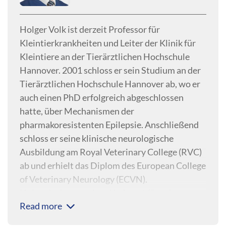
Holger Volk ist derzeit Professor für
Kleintierkrankheiten und Leiter der Klinik für
Kleintiere an der Tierärztlichen Hochschule
Hannover. 2001 schloss er sein Studium an der
Tierärztlichen Hochschule Hannover ab, wo er
auch einen PhD erfolgreich abgeschlossen
hatte, über Mechanismen der
pharmakoresistenten Epilepsie. Anschließend
schloss er seine klinische neurologische
Ausbildung am Royal Veterinary College (RVC)
ab und erhielt das Diplom des European College
of Veterinary Neurology (ECVN).
Holger ist international bekannt für seine
Read more
Arbeit im Bereich Corona-Spürhunde,
neuropathische Schmerzen und Epilepsie. Er