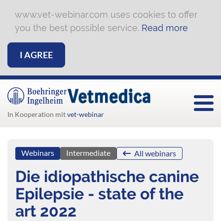
www.vet-webinar.com uses cookies to offer
you the best possible service.
Read more
I AGREE
Togg
In Kooperation mit
vet-webinar
Webinars
Intermediate
All webinars
Die idiopathische canine
Epilepsie - state of the
art 2022