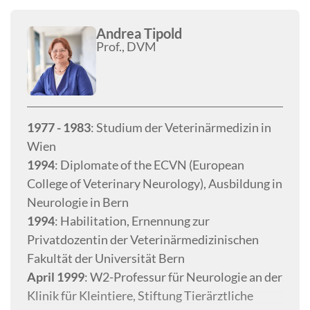
war Präsident des ECVN und im Executive
Board of EBVS tätig. Holger war Vorsitzender
Andrea Tipold
Prof., DVM
der International Veterinary Epilepsy Task
Force, war Co-Vorsitzender der veröffentlichten
ACVIM-Konsenserklärung zur medizinischen
Behandlung von Epilepsie und beteiligt für die
Konsenserklärung über Bewegungsstörungen.
1977 - 1983
: Studium der Veterinärmedizin in
Er wurde mit mehreren Jim Bee-
Wien
Pädagogenauszeichnungen ausgezeichnet, dem
1994
: Diplomate of the ECVN (European
renommierten Bourgelat Award der BSAVA,
College of Veterinary Neurology), Ausbildung in
dem International Canine Health Award des
Neurologie in Bern
Kennel Club und dem International Royal
1994
: Habilitation, Ernennung zur
College of Veterinary Medicine Award. Er hat
Privatdozentin der Veterinärmedizinischen
mehrere Bücher und Buchkapitel, >250 Artikel,
Fakultät der Universität Bern
>150 Konferenzabstracts veröffentlicht und ist
April 1999
: W2-Professur für Neurologie an der
ein bekannter Redner auf internationalen
Klinik für Kleintiere, Stiftung Tierärztliche
Konferenzen.