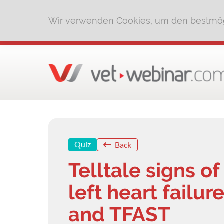
Wir verwenden Cookies, um den bestmög
Quiz
Back
Telltale signs o
left heart failu
and TFAST