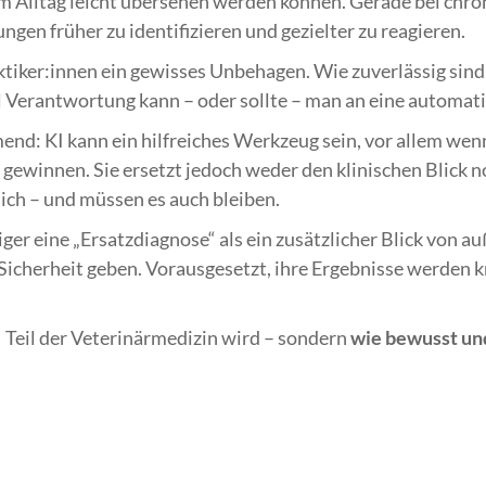
im Alltag leicht übersehen werden können. Gerade bei chr
gen früher zu identifizieren und gezielter zu reagieren.
raktiker:innen ein gewisses Unbehagen. Wie zuverlässig sin
el Verantwortung kann – oder sollte – man an eine automat
mend: KI kann ein hilfreiches Werkzeug sein, vor allem wen
 gewinnen. Sie ersetzt jedoch weder den klinischen Blick 
ch – und müssen es auch bleiben.
iger eine „Ersatzdiagnose“ als ein zusätzlicher Blick von au
Sicherheit geben. Vorausgesetzt, ihre Ergebnisse werden k
KI Teil der Veterinärmedizin wird – sondern
wie bewusst un