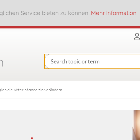
lichen Service bieten zu können.
Mehr Information
gien die Veterinärmedizin verändern