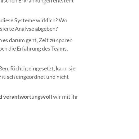
onischen Erkrankungen entsteht
d diese Systeme wirklich? Wo
isierte Analyse abgeben?
n es darum geht, Zeit zu sparen
noch die Erfahrung des Teams.
ßen. Richtig eingesetzt, kann sie
ritisch eingeordnet und nicht
d verantwortungsvoll
wir mit ihr