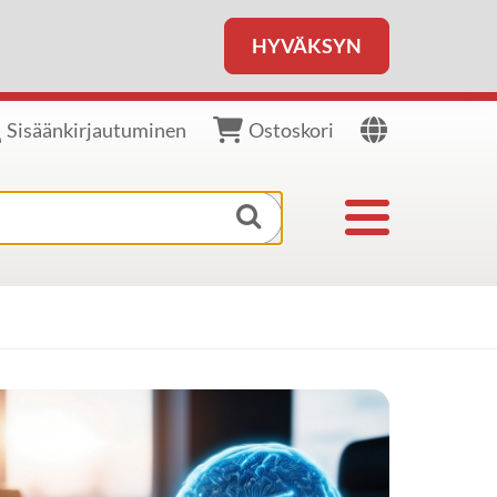
HYVÄKSYN
Sisäänkirjautuminen
Ostoskori
Näytä/piilota v