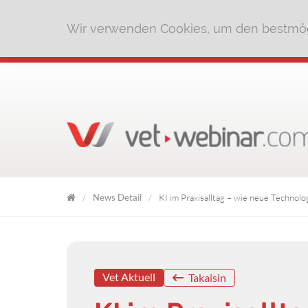
Wir verwenden Cookies, um den bestmög
News Detail
KI im Praxisalltag – wie neue Technolo
VET
WEBINAR
Vet Aktuell
Takaisin