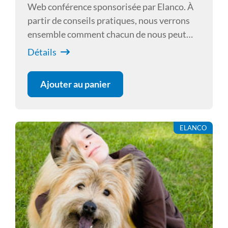
Web conférence sponsorisée par Elanco. À
partir de conseils pratiques, nous verrons
ensemble comment chacun de nous peut
améliorer son expertise pour une gestion
Détails
optimale de SDTE. Et attendez-vous à ce
que certaines idées reçues soient mises à nu
Ajouter au panier
! Chirurgicalement Vôtre. Cyrill PONCET
ELANCO