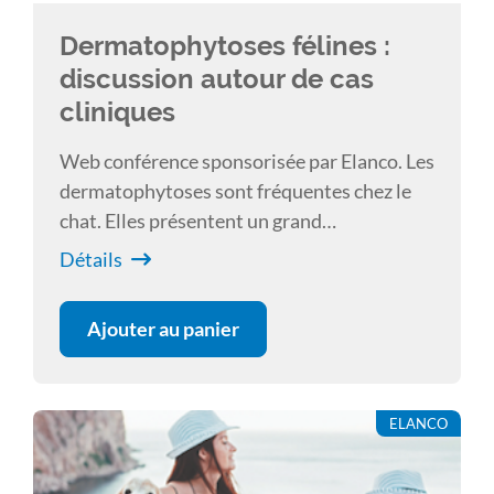
Dermatophytoses félines :
discussion autour de cas
cliniques
Web conférence sponsorisée par Elanco. Les
dermatophytoses sont fréquentes chez le
chat. Elles présentent un grand
polymorphisme clinique, un risque
Détails
zoonotique et peuvent être difficiles à
éradiquer. À travers plusieurs cas cliniques,
Ajouter au panier
les différents aspects de cette dermatose -
signes cliniques, examens complémentaires
à mettre en œuvre, traitement- seront
ELANCO
abordés afin d’aider le clinicien à mieux s’y
retrouver.