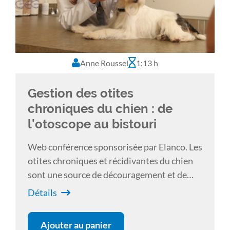
et de son propriétaire face à une otite au
quotidien.
Anne Roussel
1:13 h
Gestion des otites
chroniques du chien : de
l'otoscope au bistouri
Web conférence sponsorisée par Elanco. Les
otites chroniques et récidivantes du chien
sont une source de découragement et de
frustration pour les propriétaires et les
Détails
vétérinaires. Un bilan lésionnel complet est
nécessaire pour évaluer le degré d’atteinte
Ajouter au panier