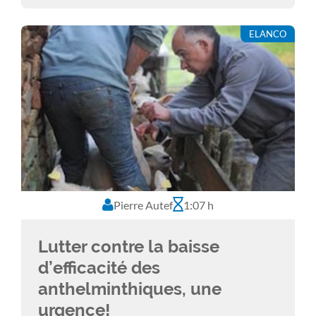
des animaux durant l’hiver, les
ELANCO
températures restent tout à fait
compatibles avec la reproduction des tiques
et des puces.
Pierre Autef
1:07 h
Lutter contre la baisse
d’efficacité des
anthelminthiques, une
urgence!