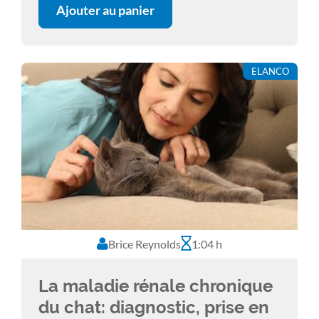
Ajouter au panier
non stéroïdiens classiques, qui inhibent la
synthèse des prostaglandines, ils épargnent
l’action des prostaglandines constitutives,
ELANCO
ce qui leur confère un ratio
efficacité/innocuité intéressant.
Brice Reynolds
1:04 h
La maladie rénale chronique
du chat: diagnostic, prise en