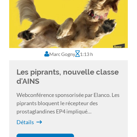
permettront de montrer les avantages de ce
nouvel AINS par rapport aux AINS
classiques.
Marc Gogny
1:13 h
Les piprants, nouvelle classe
d'AINS
Webconférence sponsorisée par Elanco. Les
piprants bloquent le récepteur des
prostaglandines EP4 impliqué
principalement dans l’effet pro-
Détails
inflammatoire et hyperalgésiant.
Contrairement aux anti-inflammatoires