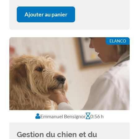
adaptées à l’animal, en tenant compte de
son mode de vie, et surtout de celui de ses
Ajouter au panier
propriétaires. La période estivale est
souvent synonyme de modifications parfois
drastiques des habitudes quotidiennes, et
ELANCO
donc d’une modification des risques
infectieux et parasitaires auxquels l’animal
est soumis. Nous allons donc aborder la
gestion des risques liés à cette période
ponctuelle, et mettre l’accent sur les
messages à faire passer aux propriétaires,
avant leur départ en vacances, en faisant un
focus particulier sur la gestion des
traitements antiparasitaires.
Emmanuel Bensignor
0:56 h
Gestion du chien et du