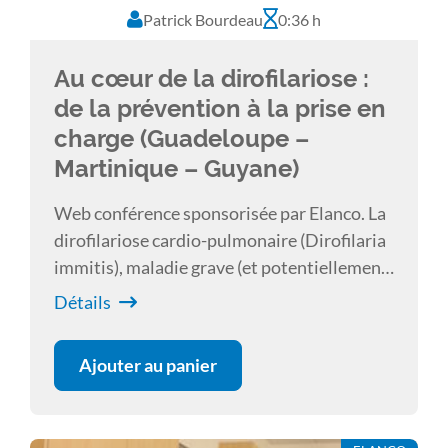
Patrick Bourdeau
0:36 h
Au cœur de la dirofilariose :
de la prévention à la prise en
charge (Guadeloupe –
Martinique – Guyane)
Web conférence sponsorisée par Elanco. La
dirofilariose cardio-pulmonaire (Dirofilaria
immitis), maladie grave (et potentiellement
mortelle ) du chien mais aussi du chat, est
Détails
enzootique dans une grande partie de
l’Europe du sud.
Ajouter au panier