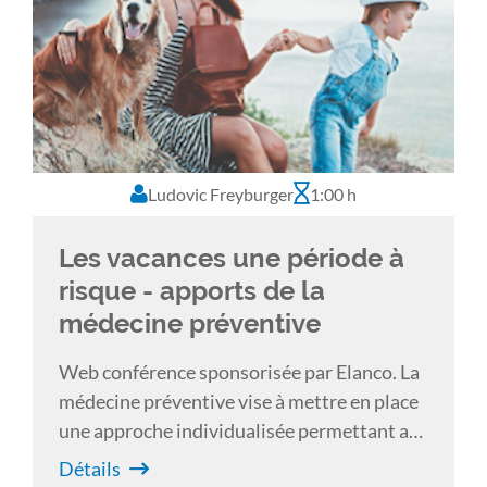
Ludovic Freyburger
1:00 h
Les vacances une période à
risque - apports de la
médecine préventive
Web conférence sponsorisée par Elanco. La
médecine préventive vise à mettre en place
une approche individualisée permettant au
vétérinaire de proposer les solutions
Détails