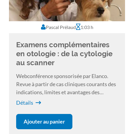
Pascal Prélaud
1:03 h
Examens complémentaires
en otologie : de la cytologie
au scanner
Webconférence sponsorisée par Elanco.
Revue à partir de cas cliniques courants des
indications, limites et avantages des
examens complémentaires en otologie :
Détails
cytologie, bactériologie, otoscopie,
endoscopie et imagerie en coupe.
Ajouter au panier