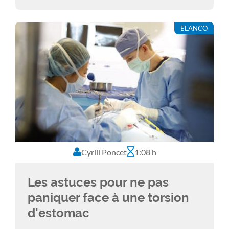
(signes cliniques, prélèvement, examen
microscopique) et de traitement (utilisation
ELANCO
des azolés systémiques à court et long
terme, choix et pratique des soins locaux)
sont présentés.
Cyrill Poncet
1:08 h
Les astuces pour ne pas
paniquer face à une torsion
d'estomac