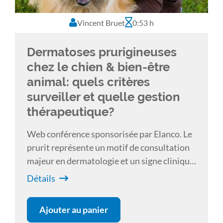
Vincent Bruet
0:53 h
Dermatoses prurigineuses
chez le chien & bien-être
animal: quels critères
surveiller et quelle gestion
thérapeutique?
Web conférence sponsorisée par Elanco. Le
prurit représente un motif de consultation
majeur en dermatologie et un signe clinique
très souvent présent lors de dermatoses.
Détails
Quel impact peut-il avoir sur le bien-être de
l'animal? Comment l'estimer? Y a-t-il une
Ajouter au panier
frontière entre douleur et prurit? Comment