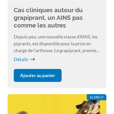
Cas cliniques autour du
grapiprant, un AINS pas
comme les autres
Depuis peu, une nouvelle classe d’AINS, les
piprants, est disponible pour la prise en
charge de l’arthrose. Le grapiprant, premier
et unique piprant en médecine vétérinaire,
Détails
est un antagoniste sélectif des récepteurs
EP4 de la prostaglandine E2, principaux
Ajouter au panier
responsables de l’inflammation et de
l’hyperalgésie lors de pathologie
arthrosique. L’intérêt de l’utilisation du
ELANCO
grapiprant dans le traitement de la douleur
arthrosique du chien est mis en évidence au
travers de différents cas cliniques. Ces cas