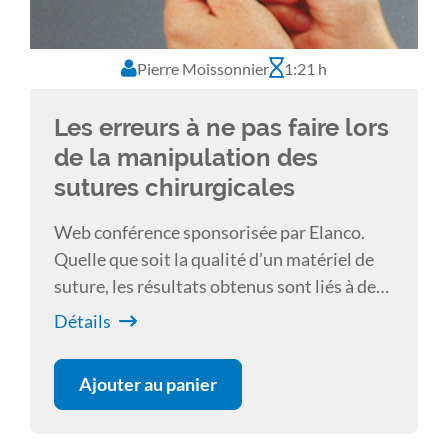
Pierre Moissonnier
1:21 h
Les erreurs à ne pas faire lors
de la manipulation des
sutures chirurgicales
Web conférence sponsorisée par Elanco.
Quelle que soit la qualité d’un matériel de
suture, les résultats obtenus sont liés à des
facteurs dépendants du chirurgien lui-
Détails
même. Il est ainsi important de connaître le
domaine d’utilisation de chaque fil (ses «
Ajouter au panier
indications » et ses limites) mais également
de l’utiliser correctement depuis une