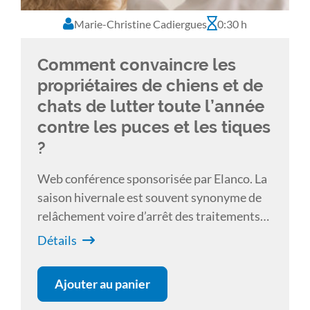
Marie-Christine Cadiergues
0:30 h
Comment convaincre les
propriétaires de chiens et de
chats de lutter toute l’année
contre les puces et les tiques
?
Web conférence sponsorisée par Elanco. La
saison hivernale est souvent synonyme de
relâchement voire d’arrêt des traitements
antiparasitaires externes des chiens et des
Détails
chats. S’il est vrai que les températures
extérieures sont défavorables à un cycle
Ajouter au panier
parasitaire optimal, en revanche, à
l’intérieur des habitations, lieu privilégié