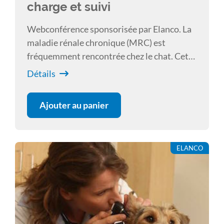
charge et suivi
Webconférence sponsorisée par Elanco. La
maladie rénale chronique (MRC) est
fréquemment rencontrée chez le chat. Cette
conférence a pour objectif de présenter la
Détails
conduite initiale à tenir face à un chat
azotémique, les éléments à prendre en
Ajouter au panier
considération pour être en mesure de
proposer ensuite une prise en charge
rationnelle, pragmatique, individualisée et
ELANCO
au long cours de chaque chat malade rénal
chronique.