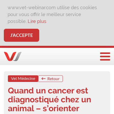
www.vet-webinar.com utilise des cookies
pour vous offrir le meilleur service
possible.
Lire plus
J’ACCEPTE
Affi
Vet Médecine
Retour
Quand un cancer est
diagnostiqué chez un
animal – s’orienter