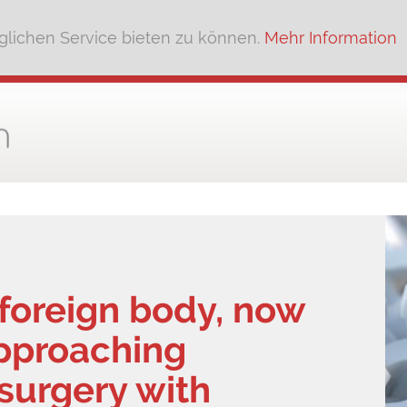
lichen Service bieten zu können.
Mehr Information
l foreign body, now
approaching
 surgery with