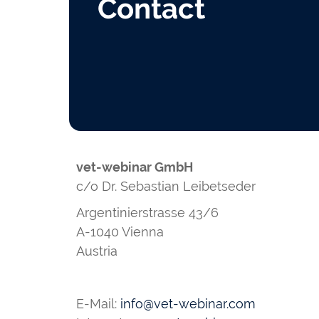
Contact
vet-webinar GmbH
c/o Dr. Sebastian Leibetseder
Argentinierstrasse 43/6
A-1040 Vienna
Austria
E-Mail:
info@vet-webinar.com