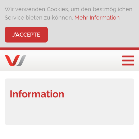
Wir verwenden Cookies, um den bestmöglichen
Service bieten zu können.
Mehr Information
J’ACCEPTE
Affi
Information