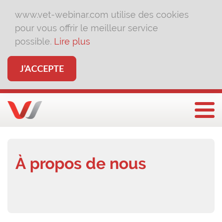
www.vet-webinar.com utilise des cookies
pour vous offrir le meilleur service
possible.
Lire plus
J’ACCEPTE
Affi
À propos de nous