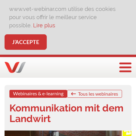
www.vet-webinar.com utilise des cookies
pour vous offrir le meilleur service
possible.
Lire plus
J’ACCEPTE
Affi
Webinaires & e-learning
Tous les webinaires
Kommunikation mit dem
Landwirt