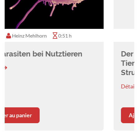
Ulrich Herzog
0:48 h
Der österreichische
Tiergesundheitsdienst –
Struktur und Aufgaben
Détails
Ajouter au panier