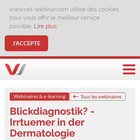
www.vet-webinar.com utilise des cookies
pour vous offrir le meilleur service
possible.
Lire plus
J’ACCEPTE
Affi
Webinaires & e-learning
Tous les webinaires
Blickdiagnostik? -
Irrtuemer in der
Dermatologie