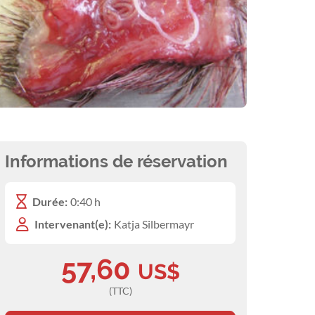
Informations de réservation
Durée:
0:40 h
Intervenant(e):
Katja Silbermayr
57,60
US$
(TTC)