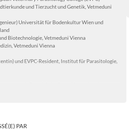
ildtierkunde und Tierzucht und Genetik, Vetmeduni
genieur) Universität für Bodenkultur Wien und
aland
 und Biotechnologie, Vetmeduni Vienna
dizin, Vetmeduni Vienna
entin) und EVPC-Resident, Institut für Parasitologie,
ypanosomose); Parasitär bedingte Hauterkrankungen
SÉ(E) PAR