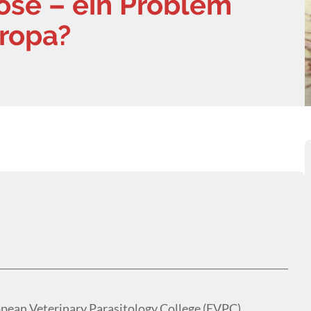
iose – ein Problem
uropa?
opean Veterinary Parasitology College (EVPC)