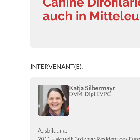
Canine Dirofilar
auch in Mittele
INTERVENANT(E):
Katja Silbermayr
DVM, Dipl.EVPC
Ausbildung:
2011 – aktuell: 3rd-year Resident des Eur