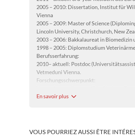
2005 – 2010: Dissertation, Institut für W
Vienna
2005 – 2009: Master of Science (Diplomin
Lincoln University, Christchurch, New Ze
2003 – 2006: Bakkalaureat in Biomedizin
1998 – 2005: Diplomstudium Veterinärme
Berufsserfahrung:
2010– aktuell: Postdoc (Universitätsassist
Vetmeduni Vienna.
Forschungsschwerpunkt:
Vector-borne-diseases (Dirofilariose, Tr
En savoir plus
(Demodikose)
VOUS POURRIEZ AUSSI ÊTRE INTÉRES