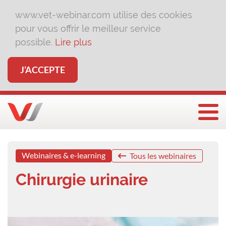
www.vet-webinar.com utilise des cookies
pour vous offrir le meilleur service
possible.
Lire plus
J’ACCEPTE
Affi
Webinaires & e-learning
Tous les webinaires
Chirurgie urinaire