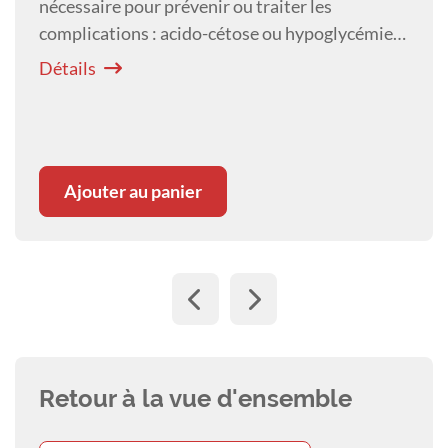
nécessaire pour prévenir ou traiter les
complications : acido-cétose ou hypoglycémie,
redoutables, et aussi infections, surcharge
Détails
hépatique, cataracte, plantigradie,
hypertension artérielle.
Ajouter au panier
Retour à la vue d'ensemble