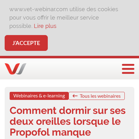
www.vet-webinar.com utilise des cookies
pour vous offrir le meilleur service
possible.
Lire plus
J’ACCEPTE
Affi
Webinaires & e-learning
Tous les webinaires
Comment dormir sur ses
deux oreilles lorsque le
Propofol manque