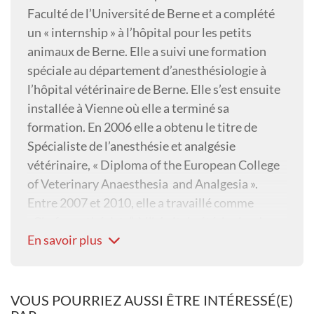
Faculté de l’Université de Berne et a complété
un « internship » à l’hôpital pour les petits
animaux de Berne. Elle a suivi une formation
spéciale au département d’anesthésiologie à
l’hôpital vétérinaire de Berne. Elle s’est ensuite
installée à Vienne où elle a terminé sa
formation. En 2006 elle a obtenu le titre de
Spécialiste de l’anesthésie et analgésie
vétérinaire, « Diploma of the European College
of Veterinary Anaesthesia and Analgesia ».
Entre 2007 et 2010, elle a travaillé comme
«Chef anesthésiste“ à l’hôpital vétérinaire de
En savoir plus
l’Université de Liverpool (Royaume-Uni). Elle y
a créé la clinique de la douleur pour les petits
animaux et a suivi une formation
complémentaire en acupuncture. Elle a fait des
VOUS POURRIEZ AUSSI ÊTRE INTÉRESSÉ(E)