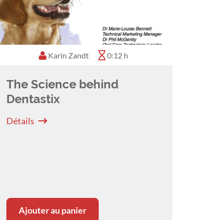
Karin Zandt
0:12 h
The Science behind
Dentastix
Détails
Ajouter au panier