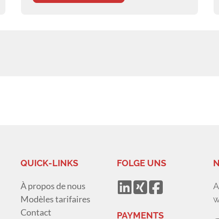
QUICK-LINKS
FOLGE UNS
N
À propos de nous
A
Modèles tarifaires
w
Contact
PAYMENTS