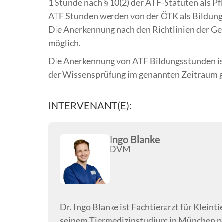
1 Stunde nach § 10(2) der ATF-Statuten als Pf
ATF Stunden werden von der ÖTK als Bildun
Die Anerkennung nach den Richtlinien der Ges
möglich.
Die Anerkennung von ATF Bildungsstunden ist
der Wissensprüfung im genannten Zeitraum ge
INTERVENANT(E):
Ingo Blanke
DVM
Dr. Ingo Blanke ist Fachtierarzt für Klein
seinem Tiermedizinstudium in München pr