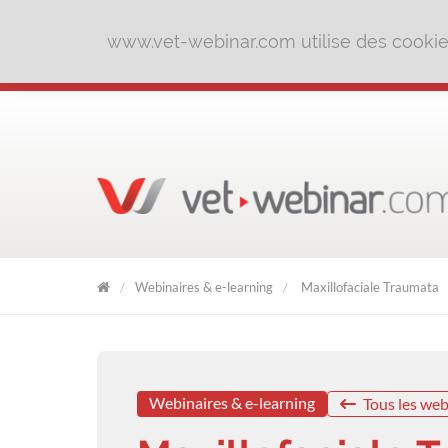
www.vet-webinar.com utilise des cookies 
Webinaires & e-learning
Maxillofaciale Traumata
VET
WEBINAR
Webinaires & e-learning
Tous les web