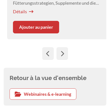
Fütterungsstrategien, Supplemente und die
Universität Berlin
Darm-Hirn-Achse im Verhalten des Hundes
Détails
spielen.
Ajouter au panier
Retour à la vue d'ensemble
Webinaires & e-learning