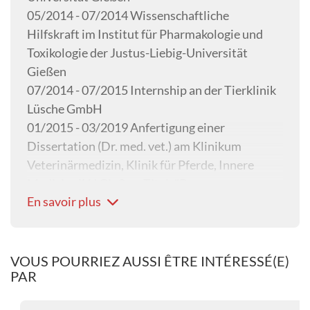
05/2014 - 07/2014 Wissenschaftliche
Hilfskraft im Institut für Pharmakologie und
Toxikologie der Justus-Liebig-Universität
Gießen
07/2014 - 07/2015 Internship an der Tierklinik
Lüsche GmbH
01/2015 - 03/2019 Anfertigung einer
Dissertation (Dr. med. vet.) am Klinikum
Veterinärmedizin, Klinik für Pferde, Innere
Medizin, JLU Gießen, Titel: "Pre- or
En savoir plus
perioperative antibiotic prophylaxis in horses
undergoing aseptic, elective orthopaedic
surgery"
09/2015 - 05/2016 Assistenztierärztin in der
VOUS POURRIEZ AUSSI ÊTRE INTÉRESSÉ(E)
PAR
Pferdepraxis Syke
05/2016 - 03/2022 Wissenschaftliche