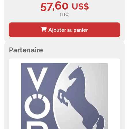
57,60
US$
(TTC)
Ajouter au panier
Partenaire