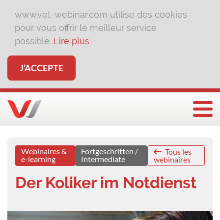
www.vet-webinar.com utilise des cookies
pour vous offrir le meilleur service
possible.
Lire plus
J’ACCEPTE
Affi
Webinaires &
Fortgeschritten /
Tous les
e-learning
Intermediate
webinaires
Der Koliker im Notdienst