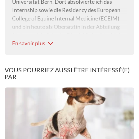
Universität Bern. Dort absolvierte ich das
Internship sowie die Residency des European
College of Equine Internal Medicine (ECEIM)
und bin heute als Oberärztin in der Abteilung
für Innere Medizin der Pferdeklinik tätig. Mein
En savoir plus
fachlicher Schwerpunkt liegt auf
endokrinologischen Erkrankungen des Pferdes.
VOUS POURRIEZ AUSSI ÊTRE INTÉRESSÉ(E)
PAR