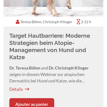
Teresa Böhm, Christoph Klinger
2:12 h
Target Hautbarriere: Moderne
Strategien beim Atopie-
Management von Hund und
Katze
Dr. Teresa Böhm
und
Dr. Christoph Klinger
zeigen in diesem Webinar zur atopischen
Dermatitis bei Hund und Katze, wie die
Hautbarriere stabilisiert und Entzündungen
Détails
gezielt behandelt werden können.
Ajouter au panier