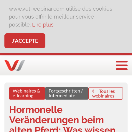
www.vet-webinar.com utilise des cookies
pour vous offrir le meilleur service
possible.
Lire plus
J’ACCEPTE
Affi
Webinaires &
Fortgeschritten /
Tous les
e-learning
Intermediate
webinaires
Hormonelle
Veränderungen beim
alten Pferd: Was wissen