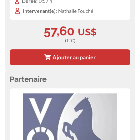
Durée:
0:57 h
Intervenant(e):
Nathalie Fouché
57,60
US$
(TTC)
Ajouter au panier
Partenaire