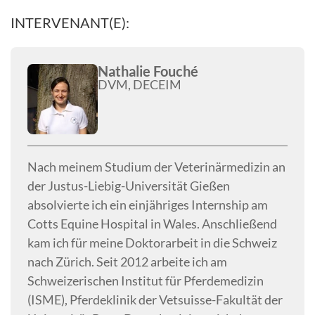
INTERVENANT(E):
Nathalie Fouché
DVM, DECEIM
Nach meinem Studium der Veterinärmedizin an
der Justus-Liebig-Universität Gießen
absolvierte ich ein einjähriges Internship am
Cotts Equine Hospital in Wales. Anschließend
kam ich für meine Doktorarbeit in die Schweiz
nach Zürich. Seit 2012 arbeite ich am
Schweizerischen Institut für Pferdemedizin
(ISME), Pferdeklinik der Vetsuisse-Fakultät der