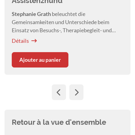
Assistenzhund
Stephanie Grath
beleuchtet die
Gemeinsamkeiten und Unterschiede beim
Einsatz von Besuchs-, Therapiebegleit- und
Assistenzhunden. Neben der positiven Wirkung
Détails
auf die Gesundheit von Menschen werden die
ethischen Herausforderungen diskutiert.
Ajouter au panier
Retour à la vue d'ensemble