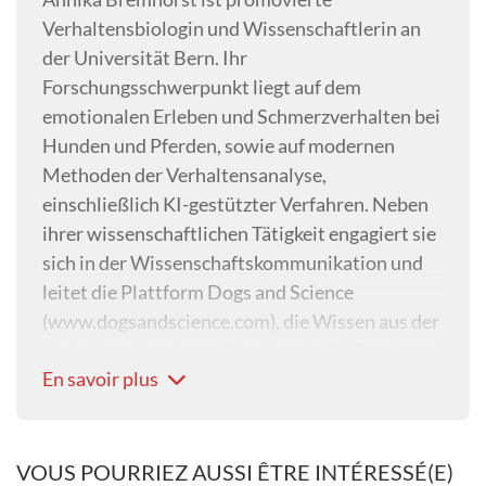
Verhaltensbiologin und Wissenschaftlerin an
der Universität Bern. Ihr
Forschungsschwerpunkt liegt auf dem
emotionalen Erleben und Schmerzverhalten bei
Hunden und Pferden, sowie auf modernen
Methoden der Verhaltensanalyse,
einschließlich KI-gestützter Verfahren. Neben
ihrer wissenschaftlichen Tätigkeit engagiert sie
sich in der Wissenschaftskommunikation und
leitet die Plattform Dogs and Science
(www.dogsandscience.com), die Wissen aus der
Verhaltensforschung über Hunde für Praxis und
En savoir plus
Öffentlichkeit zugänglich macht.
VOUS POURRIEZ AUSSI ÊTRE INTÉRESSÉ(E)