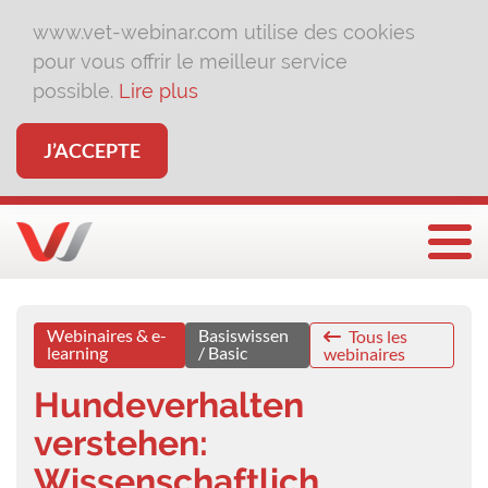
www.vet-webinar.com utilise des cookies
pour vous offrir le meilleur service
possible.
Lire plus
J’ACCEPTE
Affi
Webinaires & e-
Basiswissen
Tous les
learning
/ Basic
webinaires
Hundeverhalten
verstehen:
Wissenschaftlich