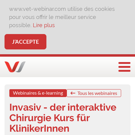
www.vet-webinar.com utilise des cookies
pour vous offrir le meilleur service
possible.
Lire plus
J’ACCEPTE
Affi
Webinaires & e-learning
Tous les webinaires
Invasiv - der interaktive
Chirurgie Kurs für
KlinikerInnen