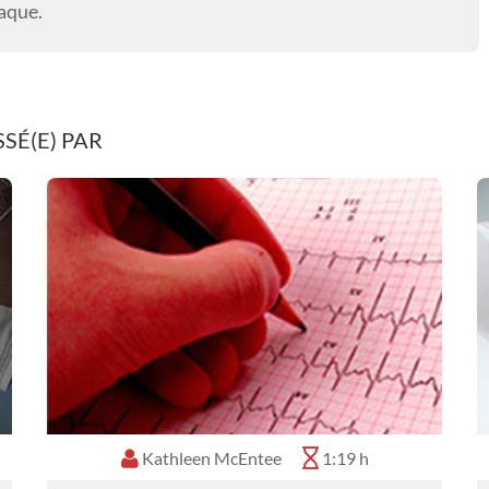
aque.
SÉ(E) PAR
Kathleen McEntee
1:19 h