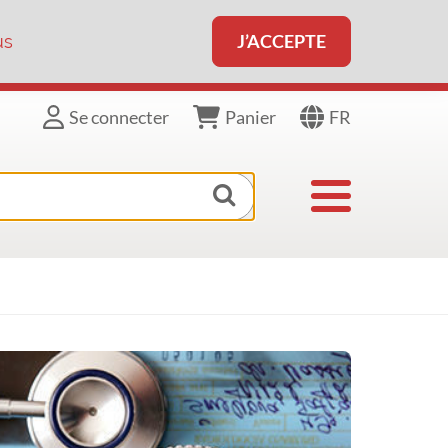
J’ACCEPTE
us
FR
Se connecter
Panier
Afficher/Masq