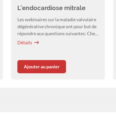
L'endocardiose mitrale
Les webinaires sur la maladie valvulaire
dégénérative chronique ont pour but de
répondre aux questions suivantes: Chez
quels patients devrait être effectuée une
Détails
recherche cardiaque ?
Ajouter au panier