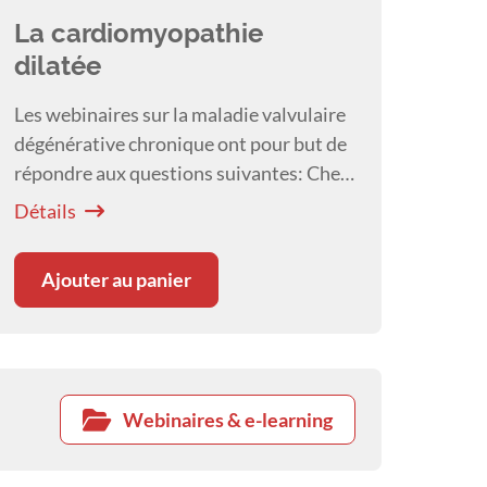
La cardiomyopathie
dilatée
Les webinaires sur la maladie valvulaire
dégénérative chronique ont pour but de
répondre aux questions suivantes: Chez
quels patients devrait être effectuée une
Détails
recherche cardiaque?
Ajouter au panier
Webinaires & e-learning