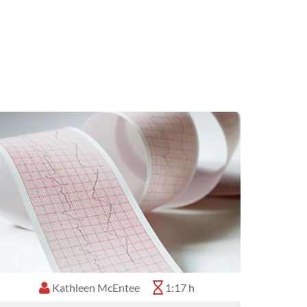
Kathleen McEntee
1:17 h