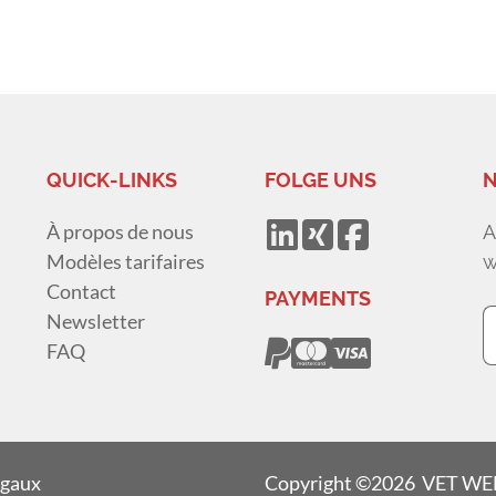
QUICK-LINKS
FOLGE UNS
N
À propos de nous
A
Modèles tarifaires
w
Contact
PAYMENTS
Newsletter
FAQ
égaux
Copyright ©2026 VET W