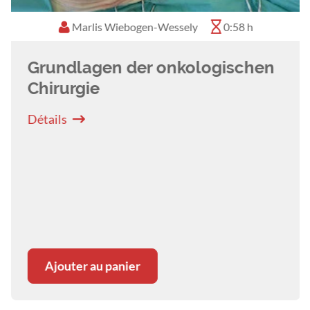
Geschäftsführerin und Leiterin der
Marlis Wiebogen-Wessely
0:58 h
chirurgischen Abteilung in der Tierklinik St.
Pölten.
Grundlagen der onkologischen
Chirurgie
Détails
Ajouter au panier