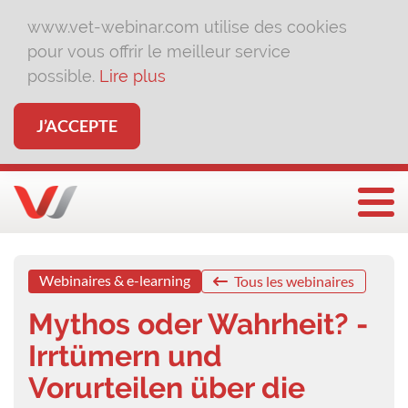
www.vet-webinar.com utilise des cookies
pour vous offrir le meilleur service
possible.
Lire plus
J’ACCEPTE
Affi
Webinaires & e-learning
Tous les webinaires
Mythos oder Wahrheit? -
Irrtümern und
Vorurteilen über die