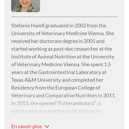
Stefanie Handl graduated in 2002 from the
University of Veterinary Medicine Vienna. She
received her doctorate degree in 2005 and
started working as post-doc researcher at the
Institute of Animal Nutrition at the University
of Veterinary Medicine Vienna. She spent 1.5
years at the Gastrointestinal Laboratory at
Texas A&M University and completed her
Residency from the European College of
Veterinary and Comparative Nutrition in 2011.
In 2013, she opened “Futterambulanz”, a
nutritionist practice for small animals in
Vienna. Besides, she is lecturer at the
En savoir plus
Vetmeduni Vienna and co-editor in chief of the