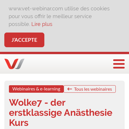
www.vet-webinar.com utilise des cookies
pour vous offrir le meilleur service
possible.
Lire plus
J’ACCEPTE
Affi
Webinaires & e-learning
Tous les webinaires
Wolke7 - der
erstklassige Anästhesie
Kurs