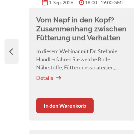
 GMT
1. Sep. 2026
18:00 - 19:00 GMT
Vom Napf in den Kopf?
Zusammenhang zwischen
Fütterung und Verhalten
blick
In diesem Webinar mit Dr. Stefanie
s
Handl erfahren Sie welche Rolle
ngel
Nährstoffe, Fütterungsstrategien,
Supplemente und die Darm-Hirn-Achse
Details
im Verhalten des Hundes spielen.
In den Warenkorb