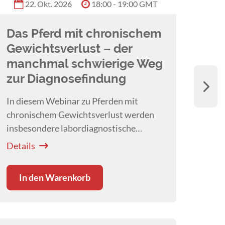
22. Okt. 2026
18:00 - 19:00 GMT
Astrid 
Das Pferd mit chronischem
Ent
Gewichtsverlust – der
pas
manchmal schwierige Weg
Mel
zur Diagnosefindung
Diese
entsc
In diesem Webinar zu Pferden mit
Frag
chronischem Gewichtsverlust werden
Melli
insbesondere labordiagnostische
Detai
den K
Möglichkeiten von
Dr. Katja Roscher
Details
aufgearbeitet.
In den Warenkorb
G