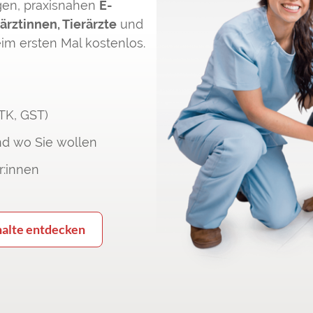
gen, praxisnahen
E-
ärztinnen, Tierärzte
und
eim ersten Mal kostenlos.
ÖTK, GST)
nd wo Sie wollen
r:innen
halte entdecken