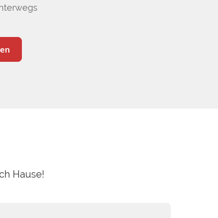
unterwegs
ten
ach Hause!