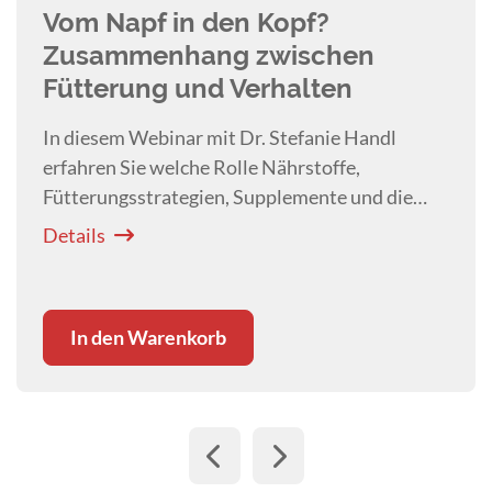
Vom Napf in den Kopf?
Zusammenhang zwischen
Fütterung und Verhalten
In diesem Webinar mit Dr. Stefanie Handl
erfahren Sie welche Rolle Nährstoffe,
Fütterungsstrategien, Supplemente und die
Darm-Hirn-Achse im Verhalten des Hundes
Details
spielen.
In den Warenkorb