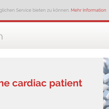
lichen Service bieten zu können.
Mehr Information
he cardiac patient