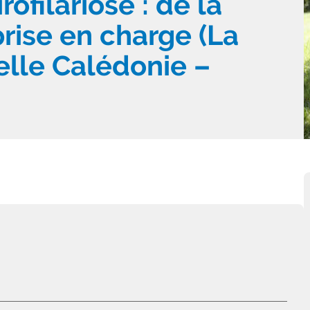
ofilariose : de la
prise en charge (La
lle Calédonie –