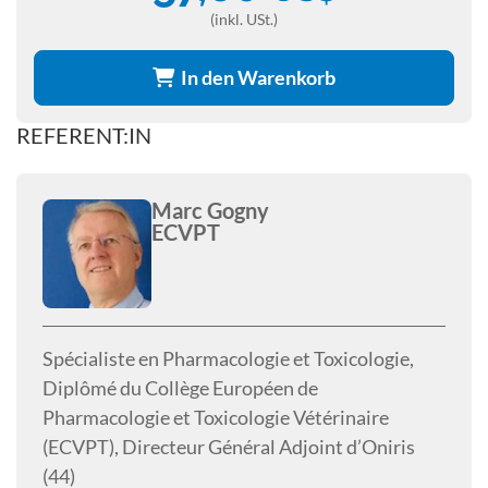
(inkl. USt.)
In den Warenkorb
REFERENT:IN
Marc Gogny
ECVPT
Spécialiste en Pharmacologie et Toxicologie,
Diplômé du Collège Européen de
Pharmacologie et Toxicologie Vétérinaire
(ECVPT), Directeur Général Adjoint d’Oniris
(44)