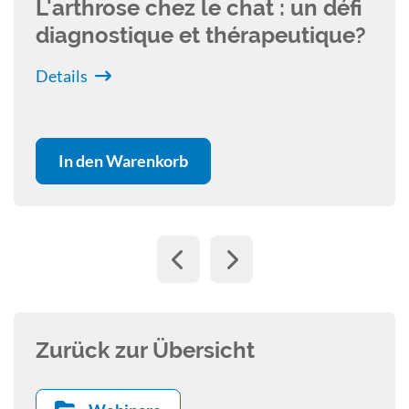
'arthrose chez le chat : un défi
diagnostique et thérapeutique?
etails
D
In den Warenkorb
Zurück zur Übersicht