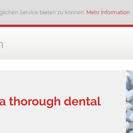
lichen Service bieten zu können.
Mehr Information
a thorough dental