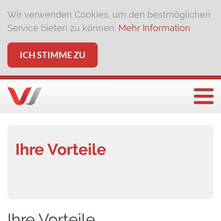
Wir verwenden Cookies, um den bestmöglichen
Service bieten zu können.
Mehr Information
ICH STIMME ZU
Togg
Ihre Vorteile
Ihre Vorteile