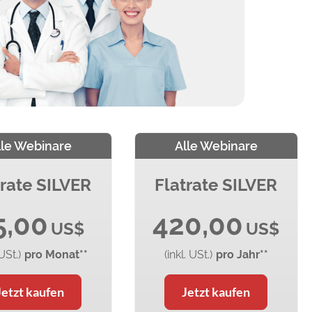
lle Webinare
Alle Webinare
trate SILVER
Flatrate SILVER
5,00
420,00
US$
US$
 USt.)
pro Monat**
(inkl. USt.)
pro Jahr**
Jetzt kaufen
Jetzt kaufen