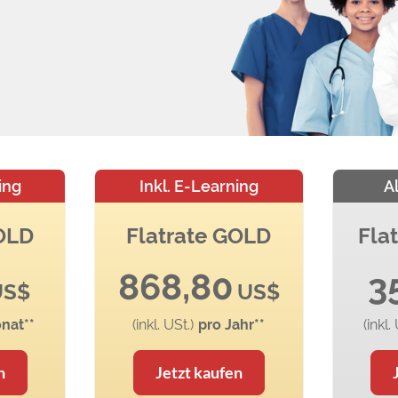
ing
Inkl. E-Learning
A
GOLD
Flatrate GOLD
Fla
868,80
3
US$
US$
nat**
(inkl. USt.)
pro Jahr**
(inkl.
n
Jetzt kaufen