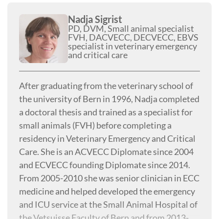
Nadja Sigrist
PD, DVM, Small animal specialist
FVH, DACVECC, DECVECC, EBVS
specialist in veterinary emergency
and critical care
After graduating from the veterinary school of
the university of Bern in 1996, Nadja completed
a doctoral thesis and trained as a specialist for
small animals (FVH) before completing a
residency in Veterinary Emergency and Critical
Care. She is an ACVECC Diplomate since 2004
and ECVECC founding Diplomate since 2014.
From 2005-2010 she was senior clinician in ECC
medicine and helped developed the emergency
and ICU service at the Small Animal Hospital of
the Vetsuisse Faculty of Bern and from 2013-