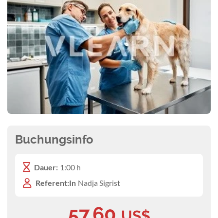
Buchungsinfo
Dauer:
1:00 h
Referent:In
Nadja Sigrist
57,60
US$