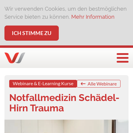
Wir verwenden Cookies, um den bestmöglichen
Service bieten zu können.
Mehr Information
ICH STIMME ZU
Togg
Webinare & E-Learning Kurse
Alle Webinare
Notfallmedizin Schädel-
Hirn Trauma