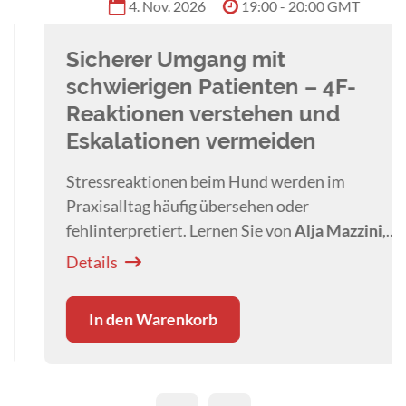
4. Nov. 2026
19:00 - 20:00 GMT
Sicherer Umgang mit
schwierigen Patienten – 4F-
Reaktionen verstehen und
Eskalationen vermeiden
Stressreaktionen beim Hund werden im
Praxisalltag häufig übersehen oder
fehlinterpretiert. Lernen Sie von
Alja Mazzini
,
Stresssignale frühzeitig zu erkennen und
Details
Eskalationen gezielt zu vermeiden.
In den Warenkorb