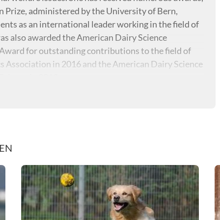
 Prize, administered by the University of Bern,
nts as an international leader working in the field of
was also awarded the American Dairy Science
ward for outstanding contributions to the field of
s Association in 2016 and the American Dairy Science
Science in 2013.
REN