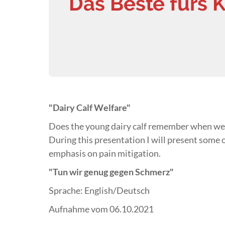
Das Beste fürs 
"Dairy Calf Welfare"
Does the young dairy calf remember when w
During this presentation I will present some of
emphasis on pain mitigation.
"Tun wir genug gegen Schmerz"
Sprache: English/Deutsch
Aufnahme vom 06.10.2021‎