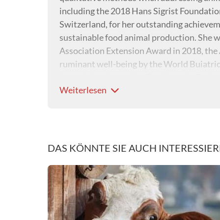
including the 2018 Hans Sigrist Foundation
Switzerland, for her outstanding achieveme
sustainable food animal production. She 
Association Extension Award in 2018, the A
ruminant well-being by the World Buiatric
Association Award for Excellence in Dairy 
Weiterlesen
DAS KÖNNTE SIE AUCH INTERESSIE