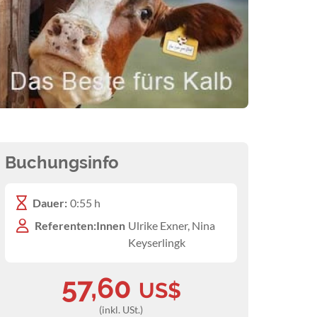
Buchungsinfo
Dauer:
0:55 h
Referenten:Innen
Ulrike Exner, Nina
Keyserlingk
57,60
US$
(inkl. USt.)