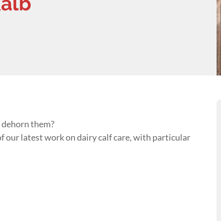
Kalb
e dehorn them?
 our latest work on dairy calf care, with particular