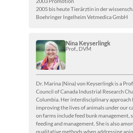
2003 Promotion
2005 bis heute Tierärztin in der wissensc
Boehringer Ingelheim Vetmedica GmbH
Nina Keyserlingk
Prof., DVM
Dr. Marina (Nina) von Keyserlingk is a Pr
Council of Canada Industrial Research Chai
Columbia. Her interdisciplinary approach 
improving the lives of animals under our 
on farms include feed bunk management, sta
feeding and management. She is also among 
qualitative methods when addressing anim