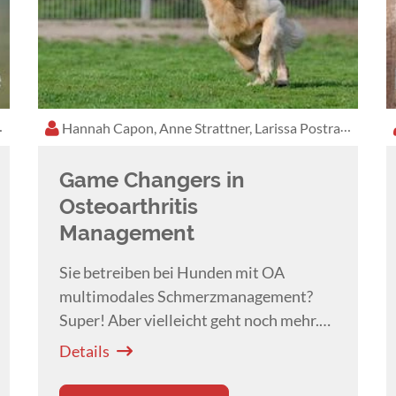
:58 h
Hannah Capon, Anne Strattner, Larissa Postrak
1:
Game Changers in
Osteoarthritis
Management
Sie betreiben bei Hunden mit OA
multimodales Schmerzmanagement?
Super! Aber vielleicht geht noch mehr.
Wir sprechen über das häusliche
Details
Umfeld, Gelenkschutz und Hilfsmittel.