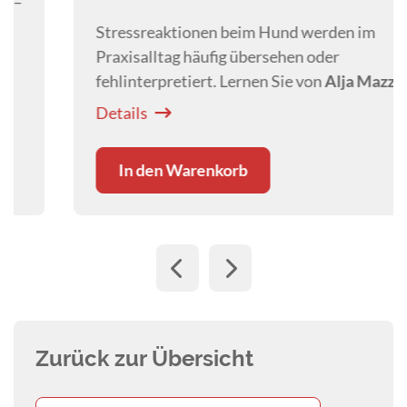
Stressreaktionen beim Hund werden im
Praxisalltag häufig übersehen oder
fehlinterpretiert. Lernen Sie von
Alja Mazzini
,
Stresssignale frühzeitig zu erkennen und
Details
Eskalationen gezielt zu vermeiden.
In den Warenkorb
Zurück zur Übersicht