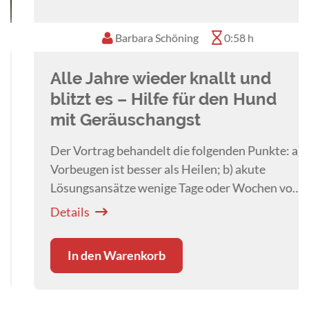
Weitere Ausbildungen: Reikimeister/lehrer,
Wanderführer
Barbara Schöning
0:58 h
Alle Jahre wieder knallt und
blitzt es – Hilfe für den Hund
mit Geräuschangst
Der Vortrag behandelt die folgenden Punkte: a)
Vorbeugen ist besser als Heilen; b) akute
Lösungsansätze wenige Tage oder Wochen vor
und direkt an Silvester; c) langfristige Lösungen
Details
um das Problem zu reduzieren
In den Warenkorb