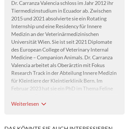
Dr.
Carranza Valencia
schloss im Jahr 2012 ihr
Tiermedizinstudium in Ecuador ab. Zwischen
2015 und 2021 absolvierte sie ein Rotating
Internship und eine Residency für Innere
Medizin an der Veterinärmedizinischen
Universität Wien. Sie ist seit 2021 Diplomate
des European College of Veterinary Internal
Medicine – Companion Animals. Dr.
Carranza
Valencia
arbeitet als Oberärztin mit Fokus
Research Track in der Abteilung Innere Medizin
für Kleintiere der Kleintierklinik Bern. Im
Februar 2023 hat sie ein PhD im Thema Feline
infektiöse Peritonitis angefangen.
Weiterlesen
DAS KÖNNTE SIE AUCH INTERESSIEREN