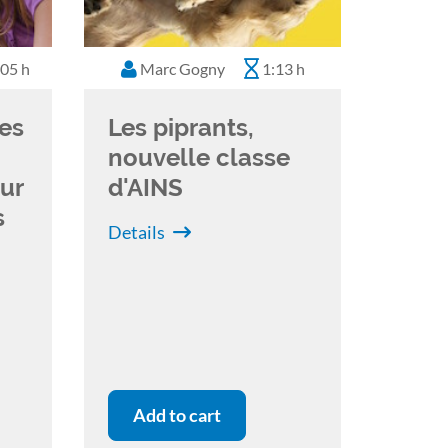
:05 h
Marc Gogny
1:13 h
es
Les piprants,
nouvelle classe
ur
d'AINS
s
Details
Add to cart