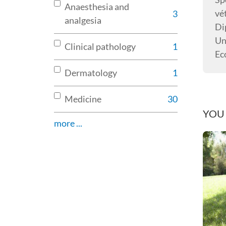
Anaesthesia and
vé
3
analgesia
Di
Un
Clinical pathology
1
Ec
Dermatology
1
Medicine
30
YOU 
more ...