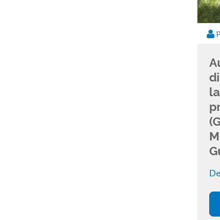
P
A
di
l
p
(
M
G
De