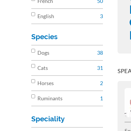
French
50
English
3
Species
Dogs
38
Cats
31
SPE
Horses
2
Ruminants
1
Speciality
Sp