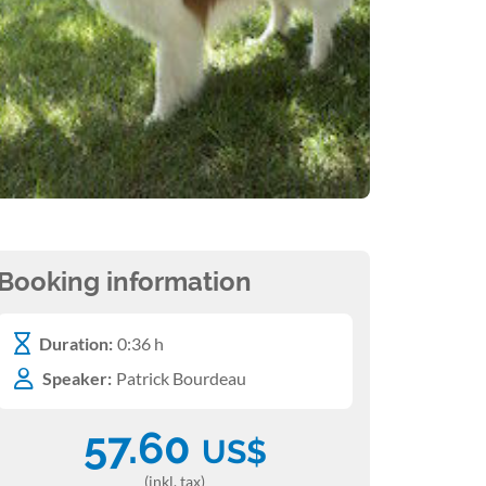
Booking information
Duration:
0:36 h
Speaker:
Patrick Bourdeau
57.60
US$
(inkl. tax)