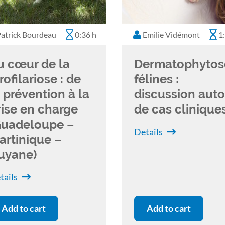
atrick Bourdeau
0:36 h
Emilie Vidémont
1
u cœur de la
Dermatophytos
rofilariose : de
félines :
a prévention à la
discussion auto
rise en charge
de cas clinique
Guadeloupe –
Details
artinique –
uyane)
tails
Add to cart
Add to cart