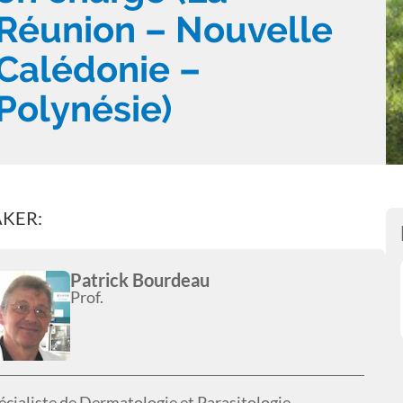
Réunion – Nouvelle
Calédonie –
Polynésie)
AKER:
Patrick Bourdeau
Prof.
écialiste de Dermatologie et Parasitologie