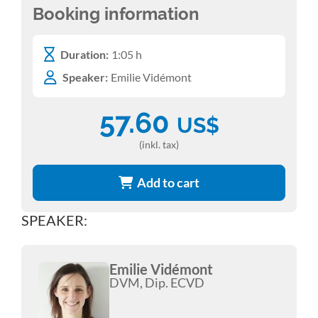
Booking information
Duration:
1:05 h
Speaker:
Emilie Vidémont
57.60
US$
(inkl. tax)
Add to cart
SPEAKER:
Emilie Vidémont
DVM, Dip. ECVD