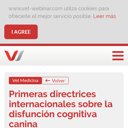
www.vet-webinar.com utilza cookies para
ofrecerle el mejor servicio posible.
Leer más
I AGREE
Togg
Vet Medicina
Volver
Primeras directrices
internacionales sobre la
disfunción cognitiva
canina