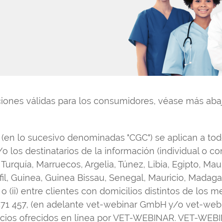
ones válidas para los consumidores, véase más abaj
 (en lo sucesivo denominadas "CGC") se aplican a tod
y/o los destinatarios de la información (individual o 
urquía, Marruecos, Argelia, Túnez, Libia, Egipto, Mau
il, Guinea, Guinea Bissau, Senegal, Mauricio, Madag
, o (ii) entre clientes con domicilios distintos de lo
571 457, (en adelante vet-webinar GmbH y/o vet-webin
icios ofrecidos en línea por VET-WEBINAR. VET-WEBIN