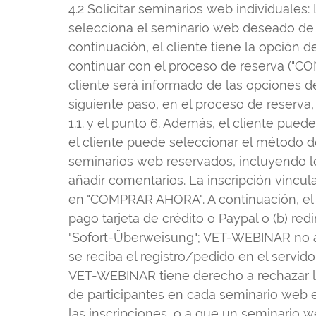
4.2 Solicitar seminarios web individuales:
selecciona el seminario web deseado de
continuación, el cliente tiene la opción
continuar con el proceso de reserva ("CON
cliente será informado de las opciones de
siguiente paso, en el proceso de reserva, 
1.1. y el punto 6. Además, el cliente puede 
el cliente puede seleccionar el método de 
seminarios web reservados, incluyendo los 
añadir comentarios. La inscripción vincula
en "COMPRAR AHORA". A continuación, el c
pago tarjeta de crédito o Paypal o (b) re
"Sofort-Überweisung"; VET-WEBINAR no ac
se reciba el registro/pedido en el servid
VET-WEBINAR tiene derecho a rechazar la a
de participantes en cada seminario web e
las inscripciones, o a que un seminario 