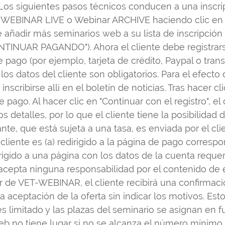
 Los siguientes pasos técnicos conducen a una inscrip
 WEBINAR LIVE o Webinar ARCHIVE haciendo clic en 
 de añadir más seminarios web a su lista de inscrip
TINUAR PAGANDO"). Ahora el cliente debe registrarse 
 pago (por ejemplo, tarjeta de crédito, Paypal o trans
los datos del cliente son obligatorios. Para el efecto 
inscribirse allí en el boletín de noticias. Tras hacer cl
pago. Al hacer clic en "Continuar con el registro", el 
detalles, por lo que el cliente tiene la posibilidad d
nte, que está sujeta a una tasa, es enviada por el cl
liente es (a) redirigido a la página de pago corresp
dirigido a una página con los datos de la cuenta requ
epta ninguna responsabilidad por el contenido de e
or de VET-WEBINAR, el cliente recibirá una confirmac
ceptación de la oferta sin indicar los motivos. Esto
s limitado y las plazas del seminario se asignan en
web no tiene lugar si no se alcanza el número mínimo