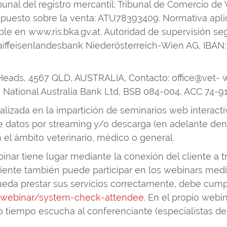
ibunal del registro mercantil: Tribunal de Comercio d
mpuesto sobre la venta: ATU78393409. Normativa apl
e en www.ris.bka.gv.at. Autoridad de supervisión se
 Raiffeisenlandesbank Niederösterreich-Wien AG, IBA
Heads, 4567 QLD, AUSTRALIA, Contacto: office@vet- w
r, National Australia Bank Ltd, BSB 084-004, ACC 7
zada en la impartición de seminarios web interactivos
de datos por streaming y/o descarga (en adelante de
 el ámbito veterinario, médico o general.
ebinar tiene lugar mediante la conexión del cliente a 
liente también puede participar en los webinars medi
a prestar sus servicios correctamente, debe cumpl
/webinar/system-check-attendee
. En el propio webin
o tiempo escucha al conferenciante (especialistas d