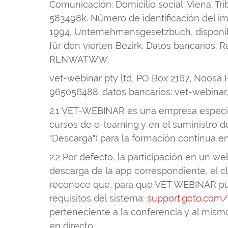
Comunicación: Domicilio social: Viena. Tr
583498k. Número de identificación del i
1994, Unternehmensgesetzbuch, disponibl
für den vierten Bezirk. Datos bancarios:
RLNWATWW.
vet-webinar pty ltd, PO Box 2167, Noosa 
965056488. datos bancarios: vet-webina
2.1 VET-WEBINAR es una empresa especiali
cursos de e-learning y en el suministro 
"Descarga") para la formación continua en
2.2 Por defecto, la participación en un w
descarga de la app correspondiente, el c
reconoce que, para que VET WEBINAR pued
requisitos del sistema:
support.goto.com
perteneciente a la conferencia y al mism
en directo.