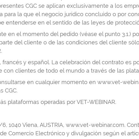
esentes CGC se aplican exclusivamente a los empres
na para la que el negocio jurídico concluido o por c
e entenderse en el sentido de las leyes de protecció
nte en el momento del pedido (véase el punto 3.1.) por
rte del cliente o de las condiciones del cliente sólo 
.
 francés y español. La celebración del contrato es po
e con clientes de todo el mundo a través de las pla
onsultarse en cualquier momento en www.vet-webinar
as CGC.
emás plataformas operadas por VET-WEBINAR.
/6, 1040 Viena, AUSTRIA, www.vet-webinar.com. Cont
 de Comercio Electrónico y divulgación según el artí