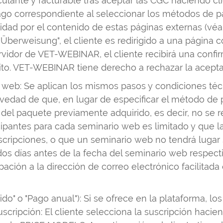
vinculante y facturable tras aceptar las CGC haciendo
 pago correspondiente al seleccionar los métodos de p
 por el contenido de estas páginas externas (véanse 
Überweisung", el cliente es redirigido a una página c
rvidor de VET-WEBINAR, el cliente recibirá una confi
to. VET-WEBINAR tiene derecho a rechazar la aceptaci
web: Se aplican los mismos pasos y condiciones téc
alvedad de que, en lugar de especificar el método de
del paquete previamente adquirido, es decir, no se r
pantes para cada seminario web es limitado y que la
nscripciones, o que un seminario web no tendrá luga
dos días antes de la fecha del seminario web respect
ipación a la dirección de correo electrónico facilitad
luido" o "Pago anual"): Si se ofrece en la plataforma, 
suscripción: El cliente selecciona la suscripción hac