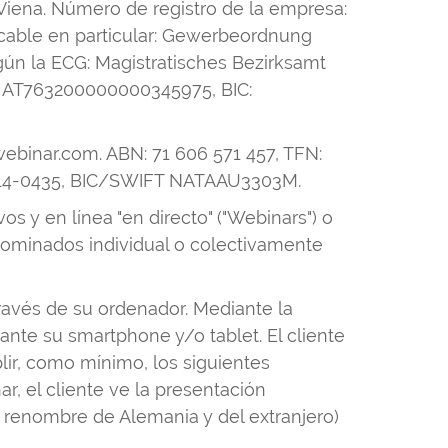
e Viena. Número de registro de la empresa:
icable en particular: Gewerbeordnung
gún la ECG: Magistratisches Bezirksamt
N: AT763200000000345975, BIC:
ebinar.com. ABN: 71 606 571 457, TFN:
4-914-0435, BIC/SWIFT NATAAU3303M.
 y en línea "en directo" ("Webinars") o
nominados individual o colectivamente
través de su ordenador. Mediante la
ante su smartphone y/o tablet. El cliente
ir, como mínimo, los siguientes
ar, el cliente ve la presentación
e renombre de Alemania y del extranjero)