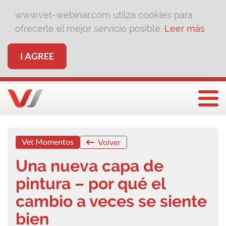
www.vet-webinar.com utilza cookies para
ofrecerle el mejor servicio posible.
Leer más
I AGREE
Togg
Vet Momentos
Volver
Una nueva capa de
pintura – por qué el
cambio a veces se siente
bien