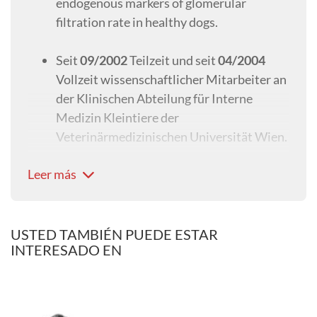
endogenous markers of glomerular
filtration rate in healthy dogs.
Seit
09/2002
Teilzeit und seit
04/2004
Vollzeit wissenschaftlicher Mitarbeiter an
der Klinischen Abteilung für Interne
Medizin Kleintiere der
Veterinärmedizinischen Universität Wien.
Leer más
Arbeitsbereiche: Onkologie, Nephrologie,
Endokrinologie.
Seit
2010
zusätzlich medizinische Leitung
USTED TAMBIÉN PUEDE ESTAR
INTERESADO EN
der Nuklearmedizin in der Plattform für
Radioonkologie und Nuklearmedizin der
Veterinärmedizinischen Universität Wien.