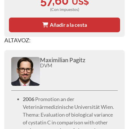
57,60
US$
(Con impuestos)
Añadir a la cesta
ALTAVOZ:
Maximilian Pagitz
DVM
2006
Promotion an der
Veterinärmedizinische Universität Wien.
Thema: Evaluation of biological variance
of cystatin C in comparison with other