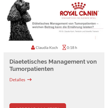
Christina Dreier-Schöpf
0:50 h
Einstieg in die
veterinärmedizinische
Onkologie Teil 1: Diagnostik –
Besitzergespräch – Staging
Detalles