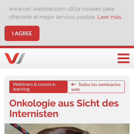
www.vet-webinar.com utilza cookies para
ofrecerle el mejor servicio posible.
Leer más
I AGREE
Togg
Webinars & cursos e-
Todos los seminarios
learning
web
Onkologie aus Sicht des
Internisten