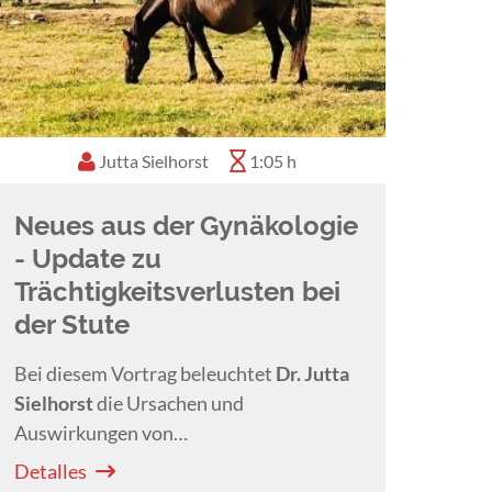
Jutta Sielhorst
1:05 h
Neues aus der Gynäkologie
- Update zu
Trächtigkeitsverlusten bei
der Stute
Bei diesem Vortrag beleuchtet
Dr. Jutta
Sielhorst
die Ursachen und
Auswirkungen von
Trächtigkeitsstörungen bei Pferden.
Detalles