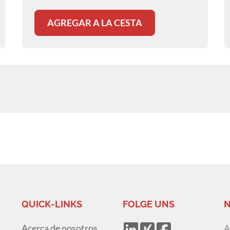
AGREGAR A LA CESTA
QUICK-LINKS
FOLGE UNS
N
Acerca de nosotros
A