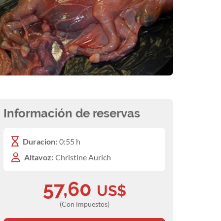
Información de reservas
Duracion:
0:55 h
Altavoz:
Christine Aurich
57,60
US$
(Con impuestos)