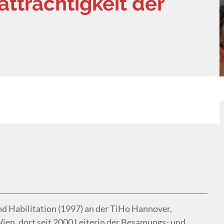
ätträchtigkeit der
d Habilitation (1997) an der TiHo Hannover,
en, dort seit 2000 Leiterin der Besamungs- und