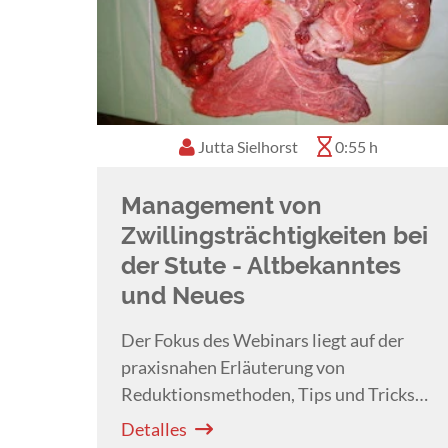
Jutta Sielhorst
0:55 h
Management von
Zwillingsträchtigkeiten bei
der Stute - Altbekanntes
und Neues
Der Fokus des Webinars liegt auf der
praxisnahen Erläuterung von
Reduktionsmethoden, Tips und Tricks
zur Optimierung des routinemäßigen
Detalles