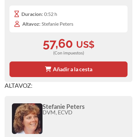
Duracion:
0:52 h
Altavoz:
Stefanie Peters
57,60
US$
(Con impuestos)
Añadir a la cesta
ALTAVOZ:
Stefanie Peters
DVM, ECVD