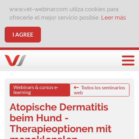
www.vet-webinar.com utilza cookies para
ofrecerle el mejor servicio posible.
Leer más
I AGREE
Togg
Webinars & cursos e-
Todos los seminarios
learning
web
Atopische Dermatitis
beim Hund -
Therapieoptionen mit