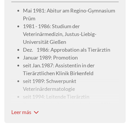
Mai 1981: Abitur am Regino-Gymnasium
Prüm
1981 - 1986: Studium der
Veterinärmedizin, Justus-Liebig-
Universität Gießen
Dez. 1986: Approbation als Tierärztin
Januar 1989: Promotion
seit Jan.1987: Assistentin in der
Tierärztlichen Klinik Birkenfeld
seit 1989: Schwerpunkt
Veterinärdermatologie
seit 1994: Leitende Tierärztin
Dermatologie/Allergologie mit ca. 85%
Leer más
Überweisungspatienten, regelmäßige
externe Fortbildungsaufenthalte u.a. in
Kanada, regelmäßige interne