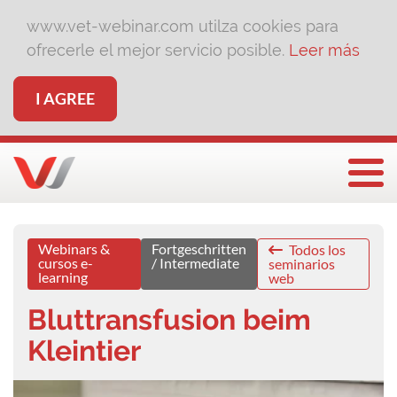
www.vet-webinar.com utilza cookies para
ofrecerle el mejor servicio posible.
Leer más
I AGREE
Togg
Webinars &
Fortgeschritten
Todos los
cursos e-
/ Intermediate
seminarios
learning
web
Bluttransfusion beim
Kleintier