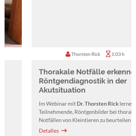
Thorsten Rick
1:03 h
Thorakale Notfälle erkennen:
Röntgendiagnostik in der
Akutsituation
Im Webinar mit
Dr. Thorsten Rick
lernen
Teilnehmende, Röntgenbilder bei thorakalen
Notfällen von Kleintieren zu beurteilen und
akute Veränderungen zu erkennen.
Detalles