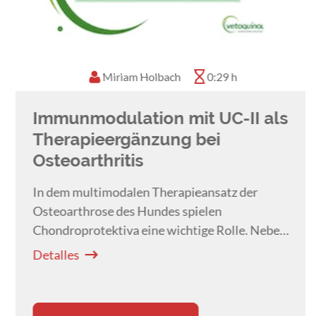
Miriam Holbach
0:29 h
Immunmodulation mit UC-II als
Therapieergänzung bei
Osteoarthritis
In dem multimodalen Therapieansatz der
Osteoarthrose des Hundes spielen
Chondroprotektiva eine wichtige Rolle. Neben
der bereits bekannten
Detalles
entzündungshemmenden und knorpelanabolen
Substanzen, gibt es seit geraumer Zeit die
Gruppe der immunmodulierenden