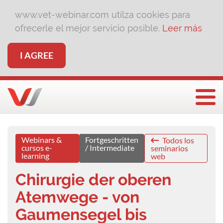
www.vet-webinar.com utilza cookies para
ofrecerle el mejor servicio posible.
Leer más
I AGREE
Togg
Webinars &
Fortgeschritten
Todos los
cursos e-
/ Intermediate
seminarios
learning
web
Chirurgie der oberen
Atemwege - von
Gaumensegel bis